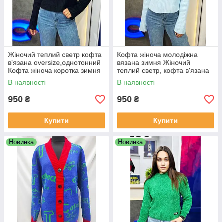
Жіночий теплий светр кофта
Кофта жіноча молодіжна
в'язана oversize,однотонний
вязана зимня Жіночий
Кофта жіноча коротка зимня
теплий светр, кофта в'язана
молодіжна вязана чорна
oversize, однотонний
В наявності
В наявності
вільного крою
950
950
₴
₴
Купити
Купити
Новинка
Новинка