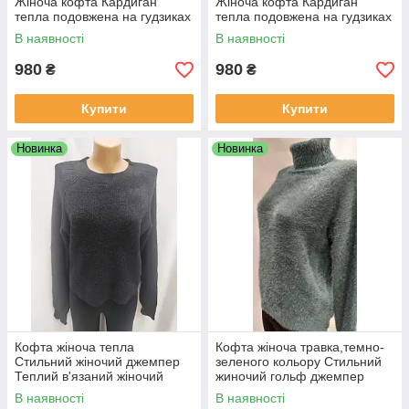
Жіноча кофта Кардиган
Жіноча кофта Кардиган
тепла подовжена на гудзиках
тепла подовжена на гудзиках
В наявності
В наявності
980
980
₴
₴
Купити
Купити
Новинка
Новинка
Кофта жіноча тепла
Кофта жіноча травка,темно-
Стильний жіночий джемпер
зеленого кольору Стильний
Теплий в'язаний жіночий
жиночий гольф джемпер
светр оверсайз
теплий Молодіжна кофта
В наявності
В наявності
светр травка