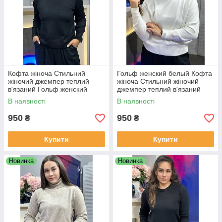
Кофта жіноча Стильний
Гольф женский белый Кофта
жіночий джемпер теплий
жіноча Стильний жіночий
в'язаний Гольф женский
джемпер теплий в'язаний
черный
В наявності
В наявності
950
950
₴
₴
Купити
Купити
Новинка
Новинка