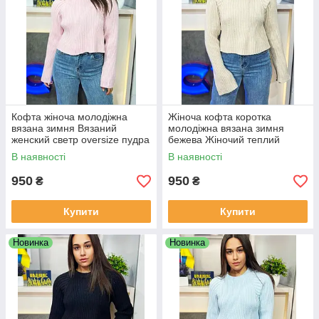
Кофта жіноча молодіжна
Жіноча кофта коротка
вязана зимня Вязаний
молодіжна вязана зимня
женский светр oversize пудра
бежева Жіночий теплий
однотонний вільного крою
светр oversize однотонний
В наявності
В наявності
вільного крою
950
950
₴
₴
Купити
Купити
Новинка
Новинка