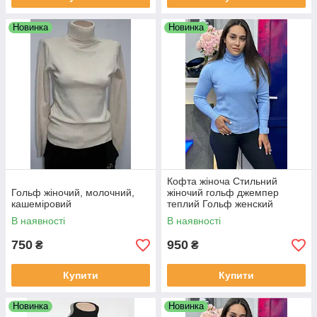
Новинка
Новинка
Кофта жіноча Стильний
Гольф жіночий, молочний,
жіночий гольф джемпер
кашеміровий
теплий Гольф женский
кашемировый
В наявності
В наявності
750
950
₴
₴
Купити
Купити
Новинка
Новинка