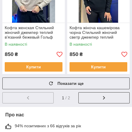
Кофта женская Стильний
Кофта жіноча кашемірова
жіночий джемпер теплий
чорна Стильний жіночий
в'язаний бежевый Гольф
светр джемпер теплий
женский
В наявності
В наявності
850
850
₴
₴
Купити
Купити
Показати ще
1
/ 2
Про нас
94% позитивних з 66 відгуків за рік