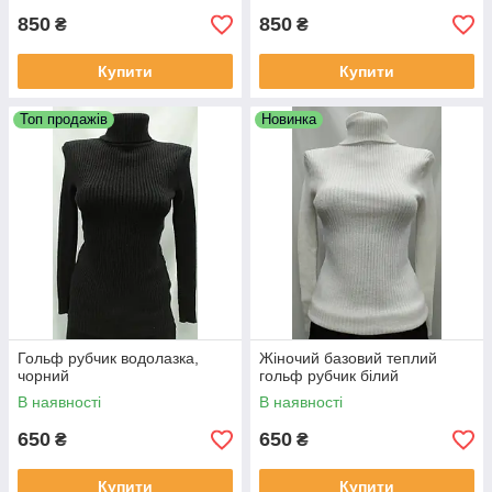
850
850
₴
₴
Купити
Купити
Топ продажів
Новинка
Гольф рубчик водолазка,
Жіночий базовий теплий
чорний
гольф рубчик білий
В наявності
В наявності
650
650
₴
₴
Купити
Купити