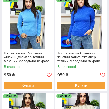
Новинка
Новинка
Кофта жіноча Стильний
Кофта жіноча Стильний
жіночий джемпер теплий
жіночий гольф джемпер
в'язаний Молодіжна яскрава
теплий Молодіжна яскрава
кофта травка ярко голубого
кофта травка ярко синього
В наявності
В наявності
кольору
кольору
950
950
₴
₴
Купити
Купити
Новинка
Новинка