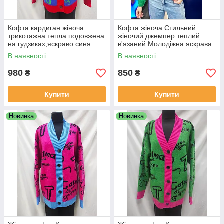
Кофта кардиган жіноча
Кофта жіноча Стильний
трикотажна тепла подовжена
жіночий джемпер теплий
на гудзиках,яскраво синя
в'язаний Молодіжна яскрава
тепла кофта ярко зеленого
В наявності
В наявності
кольору
980
850
₴
₴
Купити
Купити
Новинка
Новинка