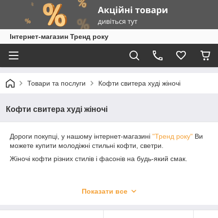
Інтернет-магазин Тренд року
Товари та послуги
Кофти свитера худі жіночі
Кофти свитера худі жіночі
Дороги покупці, у нашому інтернет-магазині
"Тренд року"
Ви
можете купити молодіжні стильні кофти, светри.
Жіночі кофти різних стилів і фасонів на будь-який смак.
Про наявність потрібного розміру Вас проконсультує
наш
Показати все
менеджер
.
Раз на тиждень у нас нові надходження одягу.