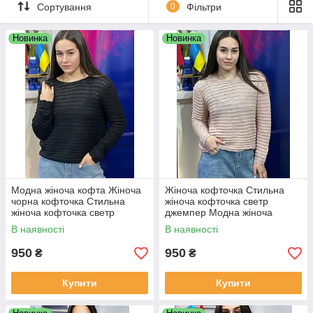
Сортування
0
Фільтри
Приємних покупок!
Новинка
Новинка
Модна жіноча кофта Жіноча
Жіноча кофточка Стильна
чорна кофточка Стильна
жіноча кофточка светр
жіноча кофточка светр
джемпер Модна жіноча
джемпер
кофта
В наявності
В наявності
950
950
₴
₴
Купити
Купити