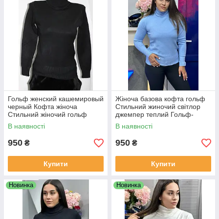
Гольф женский кашемировый
Жіноча базова кофта гольф
черный Кофта жіноча
Стильний жиночий світлор
Стильний жіночий гольф
джемпер теплий Гольф-
джемпер теплий
водолазка жіночий блакитний
В наявності
В наявності
950
950
₴
₴
Купити
Купити
Новинка
Новинка