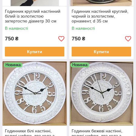
Годинник круглий настінний
Годинник настінний круглий,
білий із золотистою
чорний із золотистим,
затертостю діаметр 30 см
орнамент, d 35 см
В наявності
В наявності
750
750
₴
₴
Купити
Купити
Новинка
Новинка
Годинники білі настінні,
Годинник бежеві настінні,
великі цифри, два кола з
великі цифри, два кола з