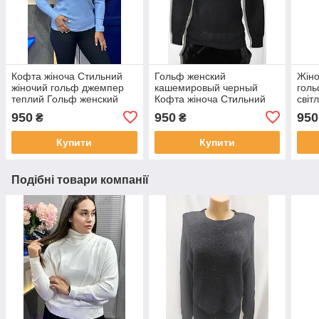
Кофта жіноча Стильний
Гольф женский
Жіно
жіночий гольф джемпер
кашемировый черный
голь
теплий Гольф женский
Кофта жіноча Стильний
світ
кашемировый
жіночий гольф джемпер
Голь
950
950
950
₴
₴
теплий
блак
Купити
Купити
Подібні товари компанії