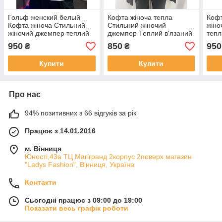
Гольф женский белый
Кофта жіноча тепла
Кофт
Кофта жіноча Стильний
Стильний жіночий
жіно
жіночий джемпер теплий
джемпер Теплий в'язаний
тепл
в'язаний
жіночий светр оверсайз
каш
950
850
950
₴
₴
Купити
Купити
Про нас
94% позитивних з 66 відгуків за рік
Працює з 14.01.2016
м. Вінниця
Юності,43а ТЦ Магігранд 2корпус 2поверх магазин
"Ladys Fashion", Вінниця, Україна
Контакти
Сьогодні працює з 09:00 до 19:00
Показати весь графік роботи