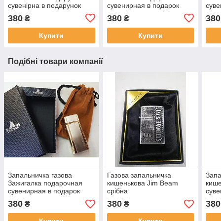
сувенірна в подарунок
сувенирная в подарок
суве
оригінальна для чоловіка
оригинальная для
ориг
380
380
380
₴
₴
мужчины газовая
мужч
Купити
Купити
Подібні товари компанії
Запальничка газова
Газова запальничка
Запа
Зажигалка подарочная
кишенькова Jim Beam
кише
сувенирная в подарок
срібна
суве
оригинальная для
ориг
380
380
380
₴
₴
мужчины газовая