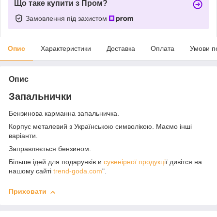
Що таке купити з Пром?
Замовлення під захистом
Опис
Характеристики
Доставка
Оплата
Умови п
Опис
Запальнички
Бензинова карманна запальничка.
Корпус металевий з Українською символікою. Маємо інші
варіанти.
Заправляється бензином.
Більше ідей для подарунків и
сувенірної продукці
ї дивітся на
нашому сайті
trend-goda.com
".
Приховати