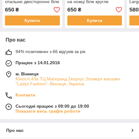
спальню двостороннє біле
на ножці біле кругле
Larg
кругле
дзеркало косметичне
650
650
580
₴
₴
кругле біле стразики на
ніжці
Купити
Купити
Про нас
94% позитивних з 66 відгуків за рік
Працює з 14.01.2016
м. Вінниця
Юності,43а ТЦ Магігранд 2корпус 2поверх магазин
"Ladys Fashion", Вінниця, Україна
Контакти
Сьогодні працює з 09:00 до 19:00
Показати весь графік роботи
Про нас