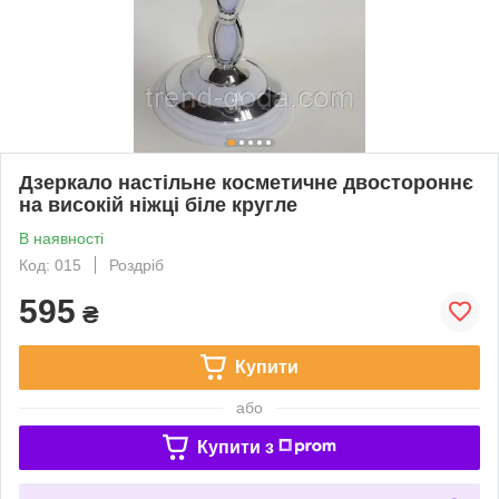
Дзеркало настільне косметичне двостороннє
на високій ніжці біле кругле
В наявності
Код: 015
Роздріб
595
₴
Купити
або
Купити з