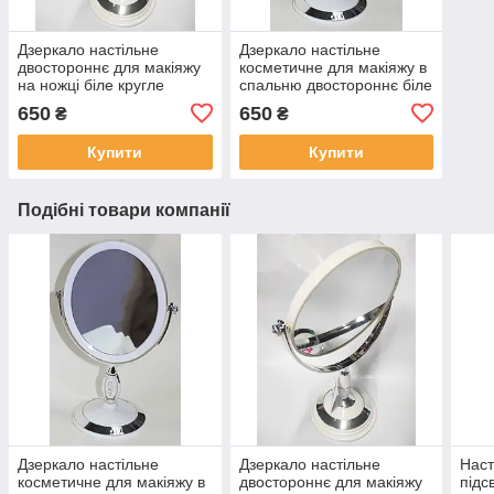
Дзеркало настільне
Дзеркало настільне
двостороннє для макіяжу
косметичне для макіяжу в
на ножці біле кругле
спальню двостороннє біле
дзеркало косметичне
кругле
650
650
₴
₴
кругле біле стразики на
ніжці
Купити
Купити
Подібні товари компанії
Дзеркало настільне
Дзеркало настільне
Наст
косметичне для макіяжу в
двостороннє для макіяжу
підс