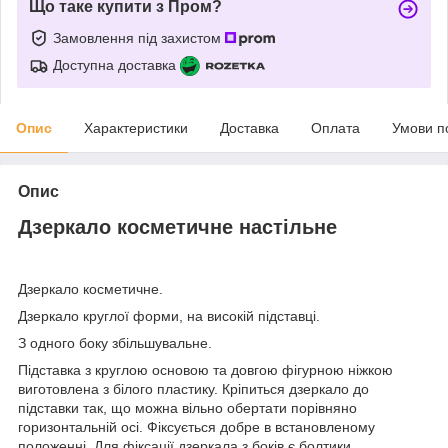
Що таке купити з Пром?
Замовлення під захистом
Доступна доставка
Опис
Характеристики
Доставка
Оплата
Умови п
Опис
Дзеркало косметичне настільне
Дзеркало косметичне.
Дзеркало круглої форми, на високій підставці.
З одного боку збільшувальне.
Підставка з круглою основою та довгою фігурною ніжкою
виготовлена з білого пластику. Кріпиться дзеркало до
підставки так, що можна вільно обертати порівняно
горизонтальній осі. Фіксується добре в встановленому
положенні. Для фіксації дзеркала з боків є болтики.