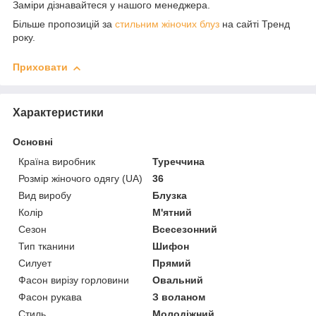
Заміри дізнавайтеся у нашого менеджера.
Більше пропозицій за
стильним жіночих блуз
на сайті Тренд
року.
Приховати
Характеристики
Основні
Країна виробник
Туреччина
Розмір жіночого одягу (UA)
36
Вид виробу
Блузка
Колір
М'ятний
Сезон
Всесезонний
Тип тканини
Шифон
Силует
Прямий
Фасон вирізу горловини
Овальний
Фасон рукава
З воланом
Стиль
Молодіжний