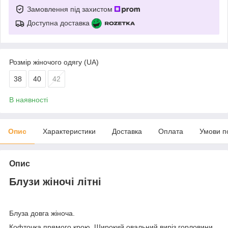
Замовлення під захистом
Доступна доставка
Розмір жіночого одягу (UA)
38
40
42
В наявності
Опис
Характеристики
Доставка
Оплата
Умови п
Опис
Блузи жіночі літні
Блуза довга жіноча.
Кофточка прямого крою. Широкий овальний виріз горловини.