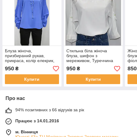
Блуза жіноча,
Стильна біла жіноча
Жіно
призбираний рукав,
блуза, шифон з
блуз
прикраса, колір елекрик,
мереживом, Туреччина
фіол
Туреччина
950
950
850
₴
₴
Купити
Купити
Про нас
94% позитивних з 66 відгуків за рік
Працює з 14.01.2016
м. Вінниця
Юності,43а ТЦ Магігранд 2корпус 2поверх магазин