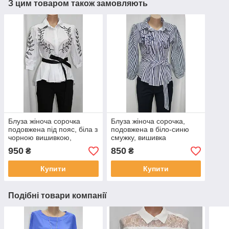
З цим товаром також замовляють
Блуза жіноча сорочка
Блуза жіноча сорочка,
подовжена під пояс, біла з
подовжена в біло-синю
чорною вишивкою,
смужку, вишивка
сорочковий коттон,
кіт,Тканина: сорочковий
950
850
₴
₴
Туреччина
коттон, Туреччина
Купити
Купити
Подібні товари компанії