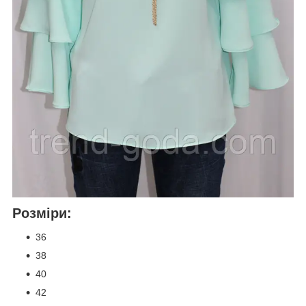
Розміри:
36
38
40
42