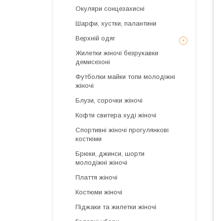
Окуляри сонцезахисні
Шарфи, хустки, палантини
Верхній одяг
Жилетки жіночі безрукавки
демисезоні
Футболки майки топи молодіжні
жіночі
Блузи, сорочки жіночі
Кофти свитера худі жіночі
Спортивні жіночі прогулянкові
костюми
Брюки, джинси, шорти
молодіжні жіночі
Плаття жіночі
Костюми жіночі
Піджаки та жилетки жіночі