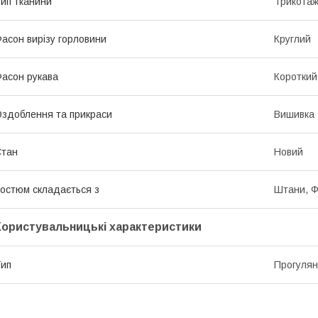
ип тканини
Трикота
асон вирізу горловини
Круглий
асон рукава
Короткий
здоблення та прикраси
Вишивка
Стан
Новий
остюм складається з
Штани, Ф
Користувальницькі характеристики
ип
Прогулян