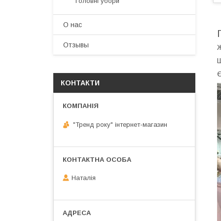
Головні убори
О нас
Отзывы
Ж
Ш
Є
КОНТАКТИ
"Тренд року" інтернет-магазин
Наталія