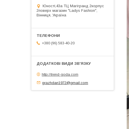
Юності,43а ТЦ Магігранд 2корпус
2поверх магазин "Ladys Fashion",
Вінниця, Україна
+380 (96) 583-40-20
http://trend-goda.com
grazhdan1972@gmail.com