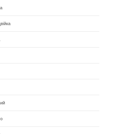
на
війка
а
ний
то