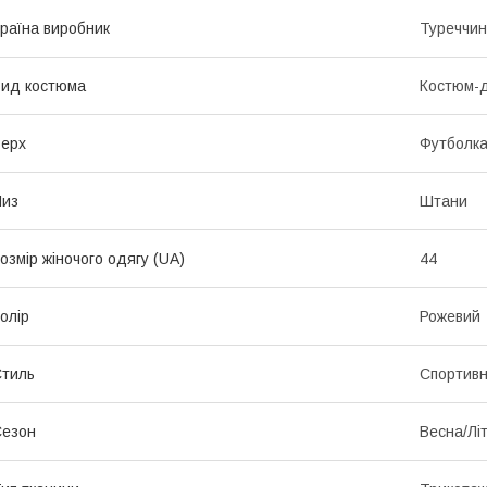
раїна виробник
Туреччи
ид костюма
Костюм-д
ерх
Футболк
Низ
Штани
озмір жіночого одягу (UA)
44
олір
Рожевий
тиль
Спортив
Сезон
Весна/Лі