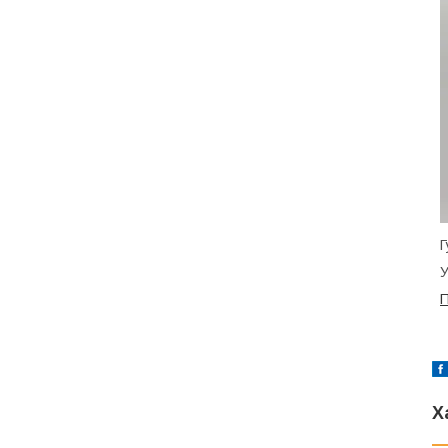
Г
У
П
Х