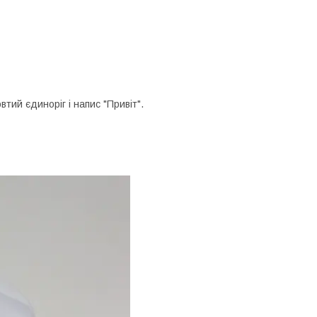
втий єдиноріг і напис "Привіт".