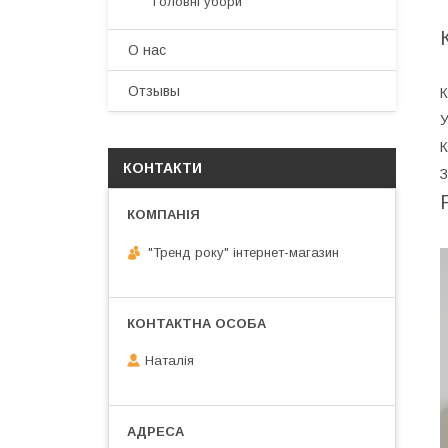
Головні убори
О нас
Отзывы
К
У
К
КОНТАКТИ
З
"Тренд року" інтернет-магазин
Наталія