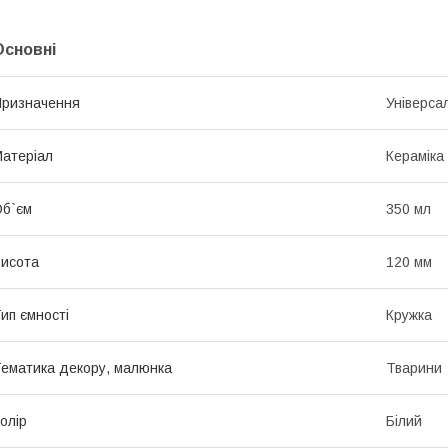
Основні
ризначення
Універса
атеріал
Кераміка
б`єм
350 мл
исота
120 мм
ип ємності
Кружка
ематика декору, малюнка
Тварини
олір
Білий