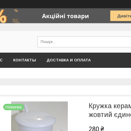
АС
КОНТАКТЫ
ДОСТАВКА И ОПЛАТА
Кружка керам
Новинка
жовтий єдино
280 ₴