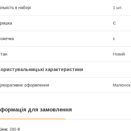
ількість в наборі
1 шт.
Кришка
Є
ожечка
є
Стан
Новий
Користувальницькі характеристики
екоративне оформлення
Малюнок
нформація для замовлення
іна:
280 ₴