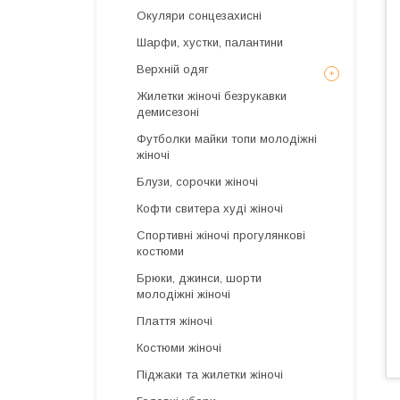
Окуляри сонцезахисні
Шарфи, хустки, палантини
Верхній одяг
Жилетки жіночі безрукавки
демисезоні
Футболки майки топи молодіжні
жіночі
Блузи, сорочки жіночі
Кофти свитера худі жіночі
Спортивні жіночі прогулянкові
костюми
Брюки, джинси, шорти
молодіжні жіночі
Плаття жіночі
Костюми жіночі
Піджаки та жилетки жіночі