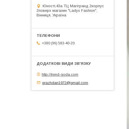
Юності,43а ТЦ Магігранд 2корпус
2поверх магазин "Ladys Fashion",
Вінниця, Україна
+380 (96) 583-40-20
http://trend-goda.com
grazhdan1972@gmail.com