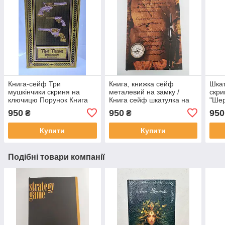
Книга-сейф Три
Книга, книжка сейф
Шкат
мушкінчики скриня на
металевий на замку /
скри
ключицю Порунок Книга
Книга сейф шкатулка на
"Шер
скриня сейф Шатулка
ключику, компас і карта
Пода
950
950
950
₴
₴
книга сейф Три
сей
Мушкетера
Купити
Купити
Подібні товари компанії