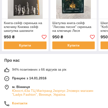
Книга-сейф скринька на
Шатулка книга-сейф
Шкат
ключику Книжка сейф
"Лисова писня" скринька
"Коб
шкатулка шахмати
на ключицю Леся
ключ
стратегічна гра Подарунок
Українська Подарунок
Шев
950
950
950
₴
₴
книга шкатулка
книга скринька сейф
книг
Купити
Купити
Про нас
94% позитивних з 66 відгуків за рік
Працює з 14.01.2016
м. Вінниця
Юності,43а ТЦ Магігранд 2корпус 2поверх магазин
"Ladys Fashion", Вінниця, Україна
Контакти