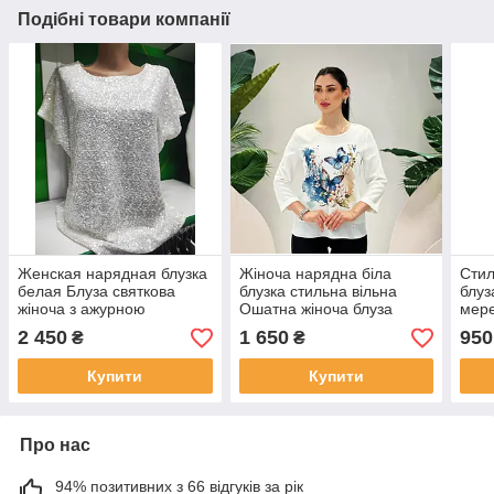
Подібні товари компанії
Женская нарядная блузка
Жіноча нарядна біла
Стил
белая Блуза святкова
блузка стильна вільна
блуз
жіноча з ажурною
Ошатна жіноча блуза
мере
вишивкою та поєдками у
вільна 3/4 рукавом Норма
2 450
1 650
950
₴
₴
білому кольорі Розміри 42-
та батал
44, 44-46
Купити
Купити
Про нас
94% позитивних з 66 відгуків за рік