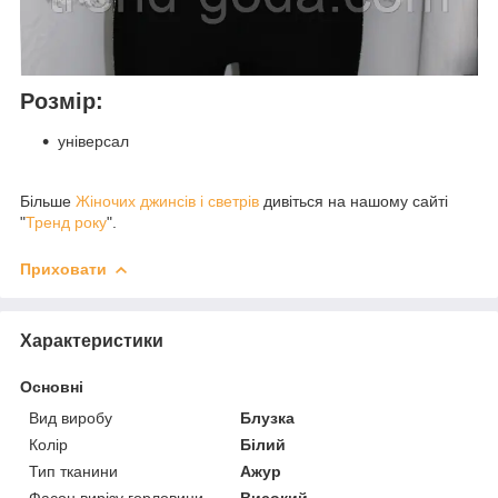
Розмір:
універсал
Більше
Жіночих джинсів і светрів
дивіться на нашому сайті
"
Тренд року
".
Приховати
Характеристики
Основні
Вид виробу
Блузка
Колір
Білий
Тип тканини
Ажур
Фасон вирізу горловини
Високий