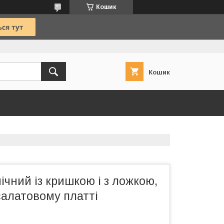
Кошик
Кошик
ічний із кришкою і з ложкою,
салатовому платті