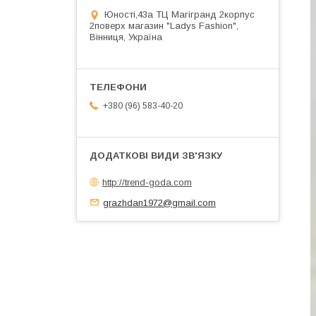
Юності,43а ТЦ Магігранд 2корпус
2поверх магазин "Ladys Fashion",
Вінниця, Україна
+380 (96) 583-40-20
http://trend-goda.com
grazhdan1972@gmail.com