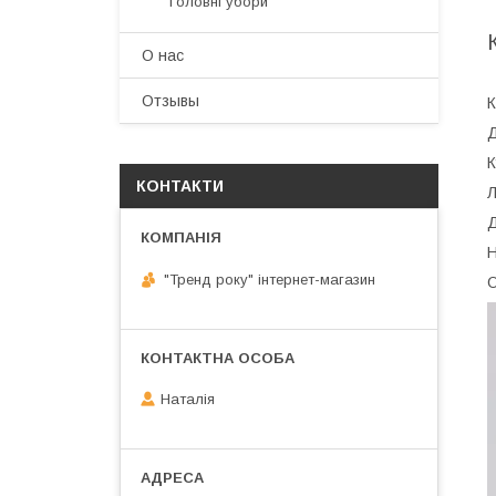
Головні убори
О нас
Отзывы
К
Д
К
КОНТАКТИ
Л
Д
Н
"Тренд року" інтернет-магазин
О
Наталія