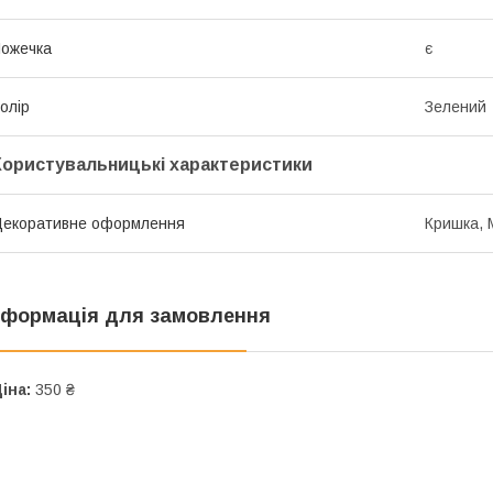
ожечка
є
олір
Зелений
Користувальницькі характеристики
екоративне оформлення
Кришка,
нформація для замовлення
іна:
350 ₴