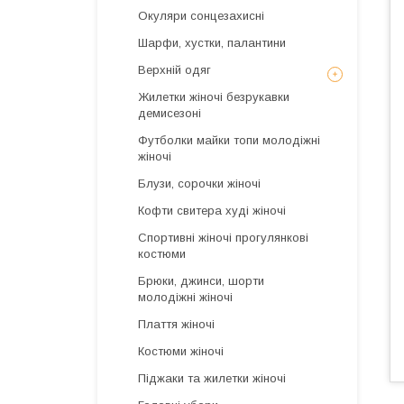
Окуляри сонцезахисні
Шарфи, хустки, палантини
Верхній одяг
Жилетки жіночі безрукавки
демисезоні
Футболки майки топи молодіжні
жіночі
Блузи, сорочки жіночі
Кофти свитера худі жіночі
Спортивні жіночі прогулянкові
костюми
Брюки, джинси, шорти
молодіжні жіночі
Плаття жіночі
Костюми жіночі
Піджаки та жилетки жіночі