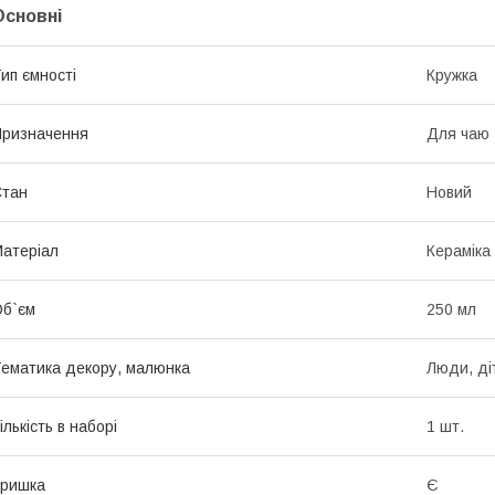
Основні
ип ємності
Кружка
ризначення
Для чаю
Стан
Новий
атеріал
Кераміка
б`єм
250 мл
ематика декору, малюнка
Люди, ді
ількість в наборі
1 шт.
Кришка
Є