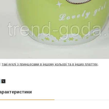
Є
такі кухлі з принцесами в іншому кольорі та в інших платтях
.
арактеристики