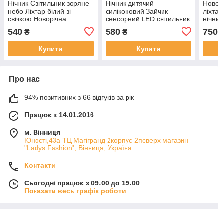
Нічник Світильник зоряне
Нічник дитячий
Ново
небо Ліхтар білий зі
силіконовий Зайчик
ліхт
свічкою Новорічна
сенсорний LED світильник
нічн
композиція ліхтар і лед
акумуляторний
деко
540
580
750
₴
₴
свічкою
від 
Купити
Купити
Про нас
94% позитивних з 66 відгуків за рік
Працює з 14.01.2016
м. Вінниця
Юності,43а ТЦ Магігранд 2корпус 2поверх магазин
"Ladys Fashion", Вінниця, Україна
Контакти
Сьогодні працює з 09:00 до 19:00
Показати весь графік роботи