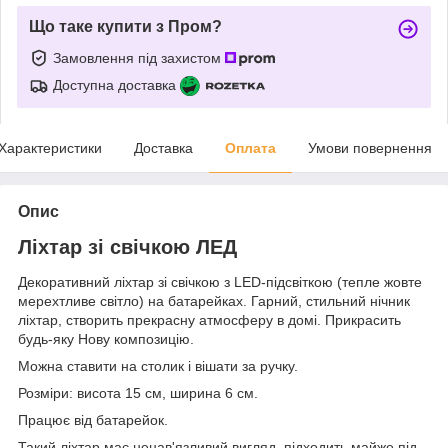
Що таке купити з Пром?
Замовлення під захистом
Доступна доставка
Характеристики
Доставка
Оплата
Умови повернення
Опис
Ліхтар зі свічкою ЛЕД
Декоративний ліхтар зі свічкою з LED-підсвіткою (тепле жовте
мерехтливе світло) на батарейках. Гарний, стильний нічник
ліхтар, створить прекрасну атмосферу в домі. Прикрасить
будь-яку Нову композицію.
Можна ставити на столик і вішати за ручку.
Розміри: висота 15 см, ширина 6 см.
Працює від батарейок.
Такий ліхтар має ненав'язливий вигляд, підходить майже під