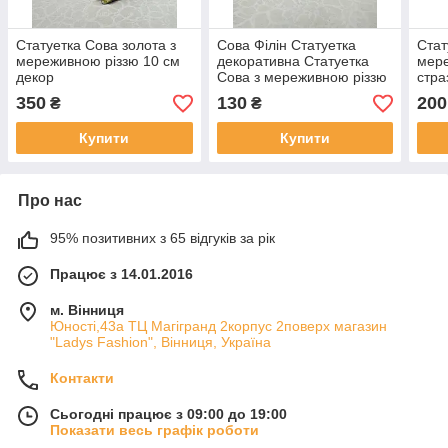
Статуетка Сова золота з
Сова Філін Статуетка
Стат
мереживною різзю 10 см
декоративна Статуетка
мере
декор
Сова з мереживною різзю
стра
зі стразами
Стат
350
130
200
₴
₴
Купити
Купити
Про нас
95% позитивних з 65 відгуків за рік
Працює з 14.01.2016
м. Вінниця
Юності,43а ТЦ Магігранд 2корпус 2поверх магазин
"Ladys Fashion", Вінниця, Україна
Контакти
Сьогодні працює з 09:00 до 19:00
Показати весь графік роботи