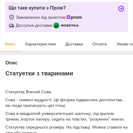
Що таке купити з Пром?
Замовлення під захистом
Доступна доставка
Опис
Характеристики
Доставка
Оплата
Умови п
Опис
Статуетки з тваринами
Статуетка Вчений Сова.
Сова - символ мудрості. Ця фігурка підкреслює достоїнства,
які люди приписують цієї птиці.
Сова в квадратній університетської шапочці, під крилом
тримає згорток паперу, сидить на товстих, "розумних" книгах.
Статуетка середнього розміру. На підставці. Можна ставити на
стіл або полицю.