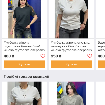
Футболка жіноча
Футболка жіноча стильна
Базо
однотонна базова,біла/
молодіжна біла базова
кори
жіноча футболка оверсайз
жіноча футболка оверсайз
Фітб
великого розміру
одно
480
950
480
₴
₴
повс
Купити
Купити
Подібні товари компанії