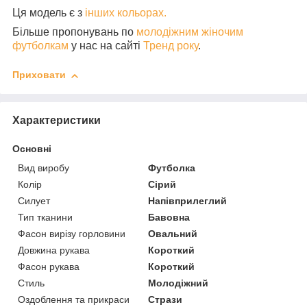
Ця модель є з
інших кольорах.
Більше пропонувань по
молодіжним жіночим
футболкам
у нас на сайті
Тренд року
.
Приховати
Характеристики
Основні
Вид виробу
Футболка
Колір
Сірий
Силует
Напівприлеглий
Тип тканини
Бавовна
Фасон вирізу горловини
Овальний
Довжина рукава
Короткий
Фасон рукава
Короткий
Стиль
Молодіжний
Оздоблення та прикраси
Стрази