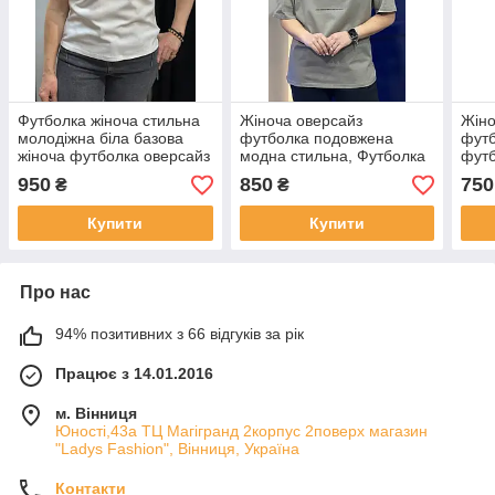
Футболка жіноча стильна
Жіноча оверсайз
Жіно
молодіжна біла базова
футболка подовжена
футб
жіноча футболка оверсайз
модна стильна, Футболка
футб
великого розміру,
футб
950
850
750
₴
₴
Футболки жіночі вільного
прин
крою
Купити
Купити
Про нас
94% позитивних з 66 відгуків за рік
Працює з 14.01.2016
м. Вінниця
Юності,43а ТЦ Магігранд 2корпус 2поверх магазин
"Ladys Fashion", Вінниця, Україна
Контакти