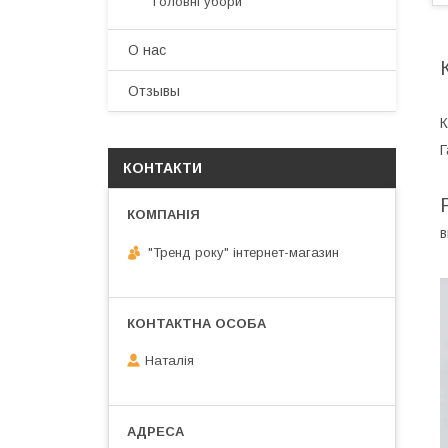
Головні убори
О нас
Отзывы
К
Г
КОНТАКТИ
в
"Тренд року" інтернет-магазин
Наталія