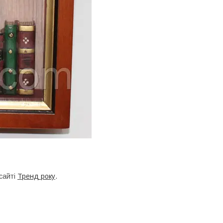
сайті
Тренд року
.