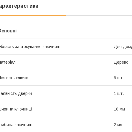
арактеристики
Основні
бласть застосування ключниці
Для дом
атеріал
Дерево
істкість ключів
6 шт.
аявність дверки
1 шт.
ирина ключниці
18 мм
либина ключниці
2 мм