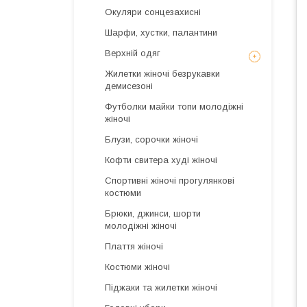
Окуляри сонцезахисні
Шарфи, хустки, палантини
Верхній одяг
Жилетки жіночі безрукавки
демисезоні
Футболки майки топи молодіжні
жіночі
Блузи, сорочки жіночі
Кофти свитера худі жіночі
Спортивні жіночі прогулянкові
костюми
Брюки, джинси, шорти
молодіжні жіночі
Плаття жіночі
Костюми жіночі
Піджаки та жилетки жіночі