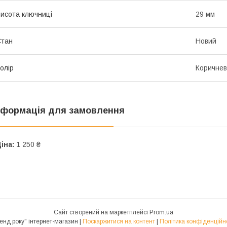
исота ключниці
29 мм
Стан
Новий
олір
Коричне
нформація для замовлення
іна:
1 250 ₴
Сайт створений на маркетплейсі
Prom.ua
"Тренд року" інтернет-магазин |
Поскаржитися на контент
|
Політика конфіденційн