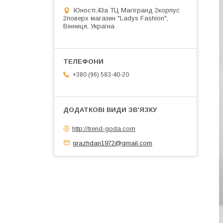
Юності,43а ТЦ Магігранд 2корпус
2поверх магазин "Ladys Fashion",
Вінниця, Україна
+380 (96) 583-40-20
http://trend-goda.com
grazhdan1972@gmail.com