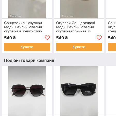
Сонцезахисні окуляри
Окуляри Сонцезахисні
Сонц
Модні Стильні овальні
Модні Стильні овальні
окул
окуляри із золотистою
окуляри коричневі із
сонц
оправою
золотистою оправою
трен
540
540
540
₴
₴
YSL2
Купити
Купити
Подібні товари компанії