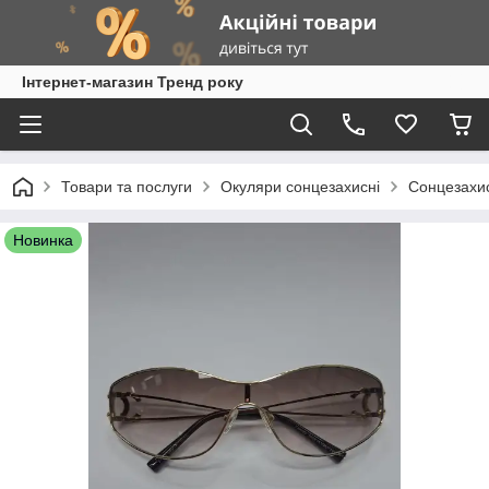
Інтернет-магазин Тренд року
Товари та послуги
Окуляри сонцезахисні
Сонцезахис
Новинка