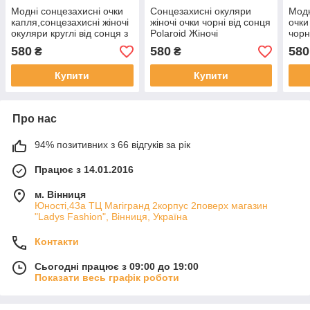
Модні сонцезахисні очки
Сонцезахисні окуляри
Модн
капля,сонцезахисні жіночі
жіночі очки чорні від сонця
очки
окуляри круглі від сонця з
Polaroid Жіночі
чорн
градієнтом
сонцезахисні окуляри
окул
580
580
580
₴
₴
кішечки з градієнтом
опра
Купити
Купити
Про нас
94% позитивних з 66 відгуків за рік
Працює з 14.01.2016
м. Вінниця
Юності,43а ТЦ Магігранд 2корпус 2поверх магазин
"Ladys Fashion", Вінниця, Україна
Контакти
Сьогодні працює з 09:00 до 19:00
Показати весь графік роботи