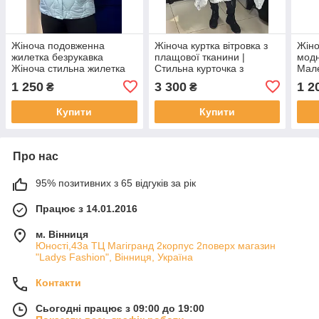
Жіноча подовженна
Жіноча куртка вітровка з
Жіно
жилетка безрукавка
плащової тканини |
модн
Жіноча стильна жилетка
Стильна курточка з
Мале
голуба демисезонна
капюшоном | Розміри 42
клат
1 250
3 300
1 2
₴
₴
плащівка на сінтепоні
52" кольору білий, чорний,
яблуко
Купити
Купити
Про нас
95% позитивних з 65 відгуків за рік
Працює з 14.01.2016
м. Вінниця
Юності,43а ТЦ Магігранд 2корпус 2поверх магазин
"Ladys Fashion", Вінниця, Україна
Контакти
Сьогодні працює з 09:00 до 19:00