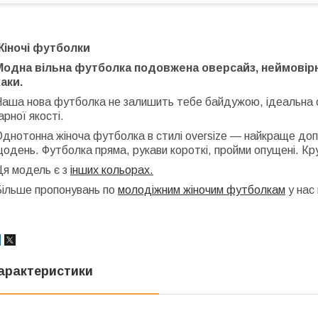
Жіночі футболки
Модна вільна футболка подовжена оверсайз, неймовір
аки.
Наша нова футболка не залишить тебе байдужою, ідеальна о
арної якості.
днотонна жіноча футболка в стилі oversize — найкраще доп
одень. Футболка пряма, рукави короткі, пройми опущені. К
Ця модель є з
інших кольорах.
Більше пропонувань по
молодіжним жіночим футболкам
у нас 
арактеристики