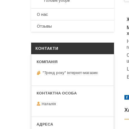
Головні убори
О нас
Отзывы
х
г
КОНТАКТИ
О
щ
"Тренд року" інтернет-магазин
Наталія
Х