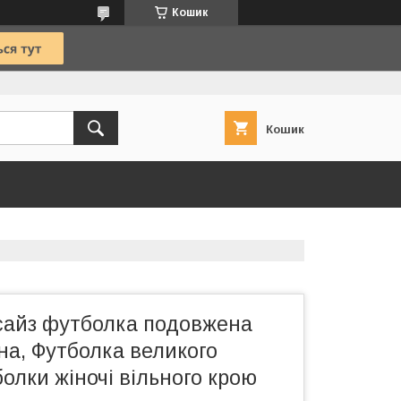
Кошик
Кошик
сайз футболка подовжена
на, Футболка великого
болки жіночі вільного крою