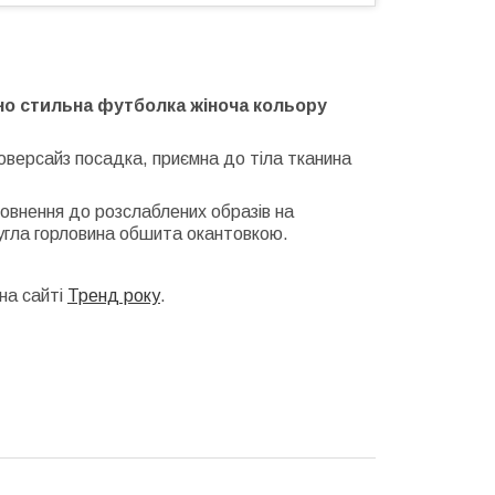
но стильна футболка жіноча кольору
версайз посадка, приємна до тіла тканина
овнення до розслаблених образів на
ругла горловина обшита окантовкою.
на сайті
Тренд року
.