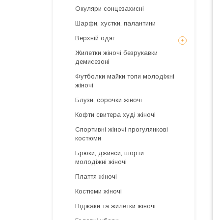
Окуляри сонцезахисні
Шарфи, хустки, палантини
Верхній одяг
Жилетки жіночі безрукавки
демисезоні
Футболки майки топи молодіжні
жіночі
Блузи, сорочки жіночі
Кофти свитера худі жіночі
Спортивні жіночі прогулянкові
костюми
Брюки, джинси, шорти
молодіжні жіночі
Плаття жіночі
Костюми жіночі
Піджаки та жилетки жіночі