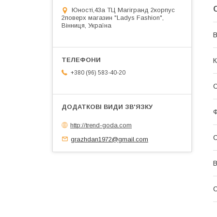
Юності,43а ТЦ Магігранд 2корпус
2поверх магазин "Ladys Fashion",
Вінниця, Україна
В
К
+380 (96) 583-40-20
С
Ф
http://trend-goda.com
С
grazhdan1972@gmail.com
В