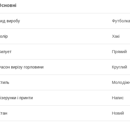
Основні
ид виробу
Футболк
олір
Хакі
илует
Прямий
асон вирізу горловини
Круглий
тиль
Молодіж
ізерунки і принти
Напис
Стан
Новий