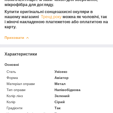
мікрофібра для догляду.
Купити оригінальні сонцезахисні окуляри в
нашому магазині
Тренд року
можна як чоловічі, так
і жіночі накладеною платежетою або оплатитою на
карту.
Приховати
Характеристики
Основні
Стать
Унісекс
Форма
Авіатор
Матеріал оправи
Метал
Тип оправи
Напівобідкова
Колір лінз
Зелений
Колір
Сірий
Градієнти
Так