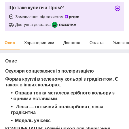
Що таке купити з Пром?
Замовлення під захистом
Доступна доставка
Опис
Характеристики
Доставка
Оплата
Умови п
Опис
Окуляри сонцезахисні з поляризацією
Форма круглі в зеленому кольорі з градієнтом. Є
також в інших кольорах.
Оправа тонка металева срібного кольору з
чорними вставками.
Лінза — оптичний полікарбонат, лінза
градієнтна
Модель унісекс
КОМПЛЕКТАЦІЯ: м'який чохол для зберігання,