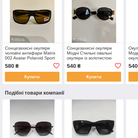
Сонцезахисні окуляри
Сонцезахисні окуляри
Окул
чоловічі антифари Matrix
Модні Стильні овальні
Модн
002 Avatar Polaroid Sport
окуляри із золотистою
окул
антивідблискові окуляри
оправою
золо
580
540
540
₴
₴
Купити
Купити
Подібні товари компанії