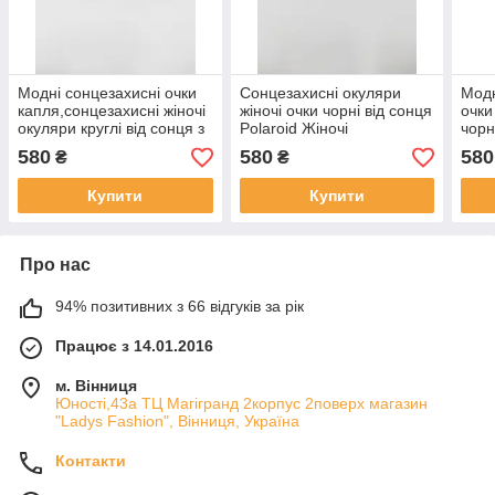
Модні сонцезахисні очки
Сонцезахисні окуляри
Модн
капля,сонцезахисні жіночі
жіночі очки чорні від сонця
очки
окуляри круглі від сонця з
Polaroid Жіночі
чорн
градієнтом
сонцезахисні окуляри
окул
580
580
580
₴
₴
кішечки з градієнтом
опра
Купити
Купити
Про нас
94% позитивних з 66 відгуків за рік
Працює з 14.01.2016
м. Вінниця
Юності,43а ТЦ Магігранд 2корпус 2поверх магазин
"Ladys Fashion", Вінниця, Україна
Контакти