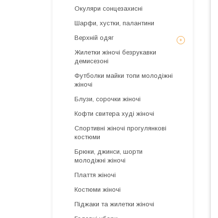
Окуляри сонцезахисні
Шарфи, хустки, палантини
Верхній одяг
Жилетки жіночі безрукавки
демисезоні
Футболки майки топи молодіжні
жіночі
Блузи, сорочки жіночі
Кофти свитера худі жіночі
Спортивні жіночі прогулянкові
костюми
Брюки, джинси, шорти
молодіжні жіночі
Плаття жіночі
Костюми жіночі
Піджаки та жилетки жіночі