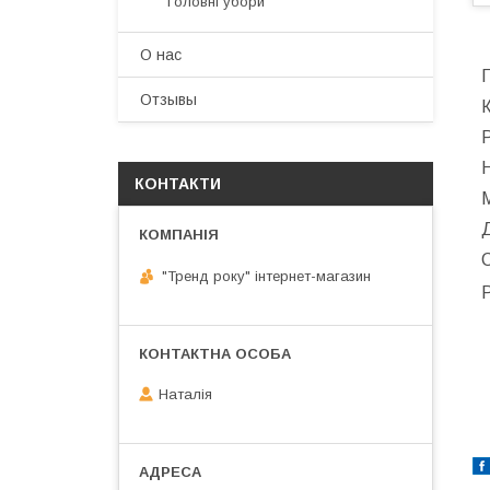
Головні убори
О нас
П
Отзывы
К
Р
Н
КОНТАКТИ
С
"Тренд року" інтернет-магазин
Р
Наталія