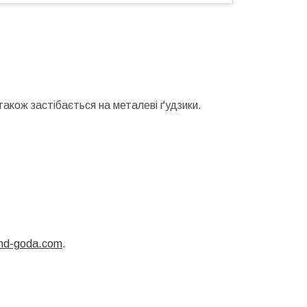
 також застібається на металеві ґудзики.
end-goda.com
.