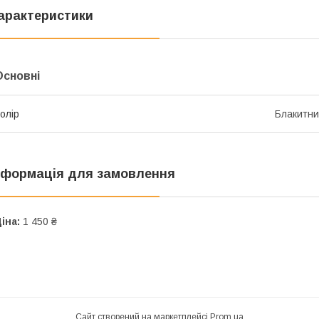
арактеристики
Основні
олір
Блакитн
нформація для замовлення
іна:
1 450 ₴
Сайт створений на маркетплейсі
Prom.ua