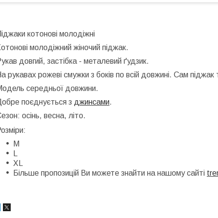
іджаки котонові молодіжні
отонові молодіжний жіночий піджак.
укав довгий, застібка - металевий ґудзик.
а рукавах рожеві смужки з боків по всій довжині. Сам піджак
Модель середньої довжини.
Добре поєднується з
джинсами
.
езон: осінь, весна, літо.
озміри:
M
L
XL
Більше пропозицій Ви можете знайти на нашому сайті
tr