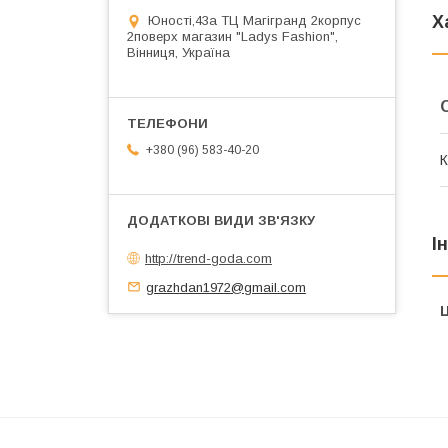
Х
Юності,43а ТЦ Магігранд 2корпус
2поверх магазин "Ladys Fashion",
Вінниця, Україна
+380 (96) 583-40-20
К
І
http://trend-goda.com
grazhdan1972@gmail.com
Ц