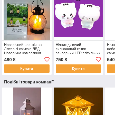
Новорічний Led-нічник
Нічник дитячий
Нічн
Ліхтар зі свічкою ЛЕД
силіконовий котик
небо
Новорічна композиція
сенсорний LED світильник
свіч
декор ліхтар із LED-
акумуляторний
комп
480
750
540
₴
₴
світлинками Світильник
свіч
Купити
Купити
Подібні товари компанії