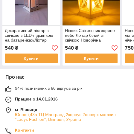
Декоративний ліхтар зі
Нічник Світильник зоряне
Ново
свічкою з LED-підсвіткою
небо Ліхтар білий зі
ліхт
на батарейках/Ліхтар
свічкою Новорічна
нічн
нічник світильник білий
композиція ліхтар і лед
деко
540
540
750
₴
₴
свічкою
від 
Купити
Купити
Про нас
94% позитивних з 66 відгуків за рік
Працює з 14.01.2016
м. Вінниця
Юності,43а ТЦ Магігранд 2корпус 2поверх магазин
"Ladys Fashion", Вінниця, Україна
Контакти