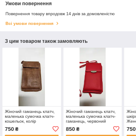
Умови повернення
Повернення товару впродовж 14 днів за домовленістю
Всі умови повернення
З цим товаром також замовляють
Жіночий гаманець клатч,
Жіночий гаманець клатч,
Жіно
маленька сумочка клатч-
маленька сумочка клатч-
шкір
кошельок, колір
гаманець, червоний
Жен
коричневий
Гаманець Шкіряний
Кож
750
850
750
₴
₴
Стильний Модний
Мод