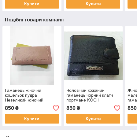
Купити
Купити
Подібні товари компанії
Гаманець жіночий
Чоловічий кожаний
Жіно
кошельок пудра
гаманець чорний клатч
мале
Невеликий жіночий
портмане KOCHI
гама
гаманець, Стильний
Гама
850
850
850
₴
₴
жіночий гаманець
Сти
Купити
Купити