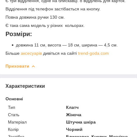
Є три відділення, одне на блискавці. 8 відділень для карток.
Відділення під телефон застібається на кнопку.
Повна довжина ручки 130 см.
Є така сама модель у різних кольорах.
Розміри:
довжина 11 см, висота — 18 см, ширина — 4,5 см.
Більше
аксесуарів
дивіться на сайті
trend-goda.com
Приховати
Характеристики
Основні
Тип
Клатч
Стать
Жіноча
Матеріал
Штучна шкіра
Колір
Чорний
Застібка
Блискавка, Кнопки, Магнітна