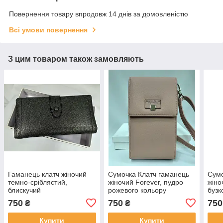
Повернення товару впродовж 14 днів за домовленістю
Всі умови повернення
З цим товаром також замовляють
Гаманець клатч жіночий
Сумочка Клатч гаманець
Сумо
темно-сріблястий,
жіночий Forever, пудро
жіно
блискучий
рожевого кольору
бузк
750
750
750
₴
₴
Купити
Купити