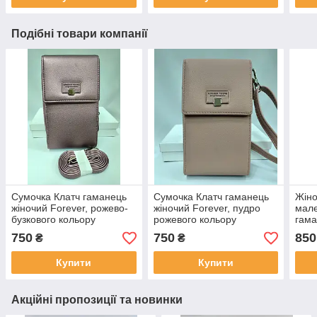
Подібні товари компанії
Сумочка Клатч гаманець
Сумочка Клатч гаманець
Жіно
жіночий Forever, рожево-
жіночий Forever, пудро
мале
бузкового кольору
рожевого кольору
гама
Гама
750
750
850
₴
₴
Сти
Купити
Купити
Акційні пропозиції та новинки