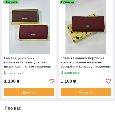
Новинка
Новинка
Гаманець жіночий
Клатч гаманець портмоне
коричневий із натуральної
жіноче шкіряне на магніті
шкіри Kochi Клатч гаманець
бордового кольору Гаманець
портмоне жіночий шкіряний
жіночий бордовий із
В наявності
В наявності
на магніті
натуральної шкіри Kochi
1 100
1 100
₴
₴
Купити
Купити
Про нас