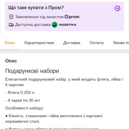
Що таке купити з Пром?
Замовлення під захистом
Доступна доставка
Опис
Характеристики
Доставка
Оплата
Умови п
Опис
Подарункові набори
Елегантний подарунковий набір, у який входить фляга, лійка і
4 чарочки
- Фляга 0,250 л.
- 4 чарки по 30 мл
Особливості набору:
● Ємність, стаканчики і лійка виготовлені з харчової
нержавіючої сталі.
● Фляга і чарки обтягнуті якісним шкірзамінником.