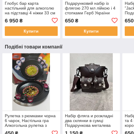
Глобус бар карта
Подарунковий набір із
Набі
настільний для алкоголю
флягою 270 мл лійкою і 4
"Jac
на підставці 4 ніжки 33 см
стопками Герб України
Пода
сфера, коричневий
Набір фляга та стопки в
фляг
6 950
650
650
₴
₴
подарунковій коробці
стоп
дені
Купити
Купити
Подібні товари компанії
Рулетка з рюмками чорна
Набір фляга и розкладні
Набі
6 чарок, Настільна гра
два склянки в сумці
та 4
Алкогольна рулетка з
Подарункова металева
коро
чарками <unk> П'яна
фляга та склянки для
набі
450
1 150
650
₴
₴