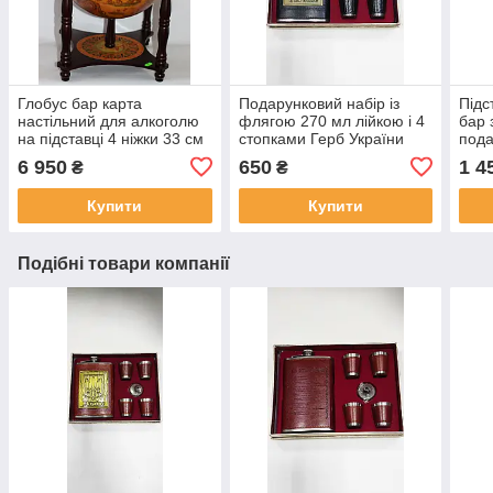
Глобус бар карта
Подарунковий набір із
Підс
настільний для алкоголю
флягою 270 мл лійкою і 4
бар 
на підставці 4 ніжки 33 см
стопками Герб України
пода
сфера, коричневий
Набір фляга та стопки в
"Гар
6 950
650
1 4
₴
₴
подарунковій коробці
буди
Купити
Купити
Подібні товари компанії