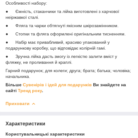
Особливості набору:
● Ємність, стаканчики та лійка виготовлені з харчової
неіржавкої сталі.
● Фляга та чарки обтягнуті якісним шкірозамінником.
● Стопки та фляга оформлені оригінальним тисненням.
● Набір має привабливий, красиво упакований у
подарункову коробку, що відповідає колірній гамі.
● Зручна лійка дасть змогу із легкістю залити вміст у
фляжку, не проливання й краплі.
Гарний подарунок; для колеги; друга; брата; батька; чоловіка;
начальника.
Більше
Сувенірів і ідей для подарунків
Ви знайдете на
сайті
Тренд року
.
Приховати
Характеристики
Користувальницькі характеристики