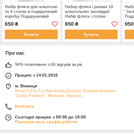
Набір фляга для алкоголю
Набор фляга і рюмки 10
Набо
та 4 стопки в подарунковій
алкогольних заповідей
"Jac
коробці Подарунковий
Набір фляга і стопки
Пода
набір для чоловіка фляга
Подарункові чоловічі
фляг
650
650
950
₴
₴
з гербом України
набори фляги і чарки
стоп
ден
Купити
Купити
Про нас
94% позитивних з 66 відгуків за рік
Працює з 14.01.2016
м. Вінниця
Юності,43а ТЦ Магігранд 2корпус 2поверх магазин
"Ladys Fashion", Вінниця, Україна
Контакти
Сьогодні працює з 09:00 до 19:00
Показати весь графік роботи