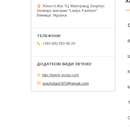
Х
Юності,43а ТЦ Магігранд 2корпус
2поверх магазин "Ladys Fashion",
Вінниця, Україна
В
+380 (96) 583-40-20
К
http://trend-goda.com
grazhdan1972@gmail.com
М
Т