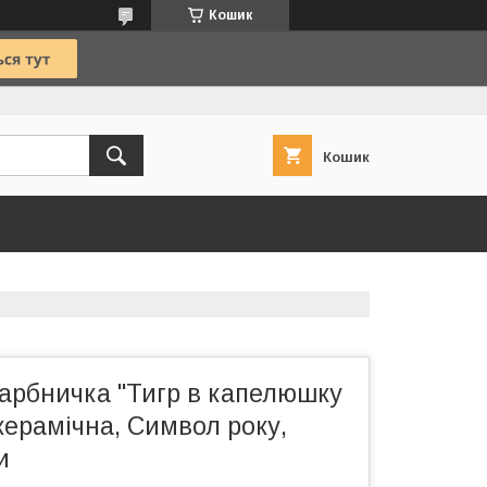
Кошик
Кошик
карбничка "Тигр в капелюшку
 керамічна, Символ року,
и