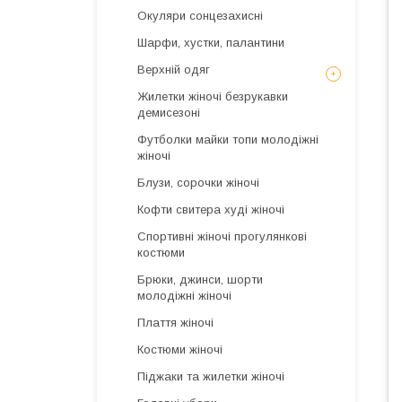
Окуляри сонцезахисні
Шарфи, хустки, палантини
Верхній одяг
Жилетки жіночі безрукавки
демисезоні
Футболки майки топи молодіжні
жіночі
Блузи, сорочки жіночі
Кофти свитера худі жіночі
Спортивні жіночі прогулянкові
костюми
Брюки, джинси, шорти
молодіжні жіночі
Плаття жіночі
Костюми жіночі
Піджаки та жилетки жіночі