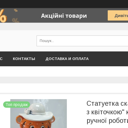
АС
КОНТАКТЫ
ДОСТАВКА И ОПЛАТА
Статуетка с
Топ продаж
з квіточкою"
ручної робот