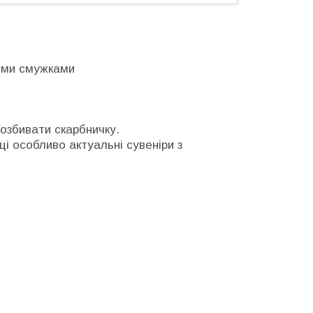
ними смужками
озбивати скарбничку.
ці особливо актуальні сувеніри з