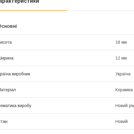
арактеристики
Основні
исота
18 мм
Ширина
12 мм
раїна виробник
Україна
атеріал
Кераміка
ематика виробу
Новий рік
Стан
Новий