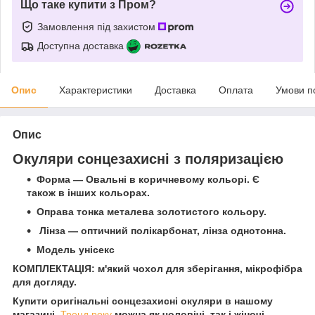
Що таке купити з Пром?
Замовлення під захистом
Доступна доставка
Опис
Характеристики
Доставка
Оплата
Умови п
Опис
Окуляри сонцезахисні з поляризацією
Форма — Овальні в коричневому кольорі. Є
також в інших кольорах.
Оправа тонка металева золотистого кольору.
Лінза — оптичний полікарбонат, лінза однотонна.
Модель унісекс
КОМПЛЕКТАЦІЯ: м'який чохол для зберігання, мікрофібра
для догляду.
Купити оригінальні сонцезахисні окуляри в нашому
магазині
Тренд року
можна як чоловічі, так і жіночі