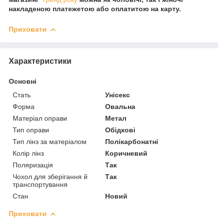
накладеною платежетою або оплатитою на карту.
Приховати
Характеристики
Основні
Стать
Унісекс
Форма
Овальна
Матеріал оправи
Метал
Тип оправи
Обідкові
Тип лінз за матеріалом
Полікарбонатні
Колір лінз
Коричневий
Поляризація
Так
Чохол для зберігання й
Так
транспортування
Стан
Новий
Приховати