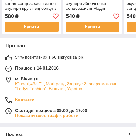
капля,сонцезахисні жіночі
окуляри Жіночі очки
окул
окуляри круглі від сонця з
сонцезахисні Модні
сонц
градієнтом
трендові жіночі окуляри
жіно
580
540
540
₴
₴
YSL2111 Polaroid
окул
очки
Купити
Купити
Про нас
94% позитивних з 66 відгуків за рік
Працює з 14.01.2016
м. Вінниця
Юності,43а ТЦ Магігранд 2корпус 2поверх магазин
"Ladys Fashion", Вінниця, Україна
Контакти
Сьогодні працює з 09:00 до 19:00
Показати весь графік роботи
Про нас