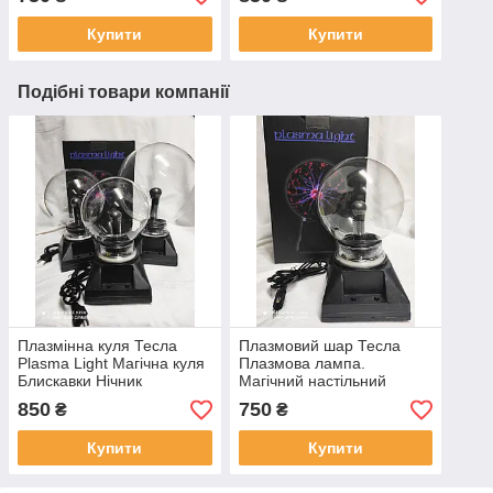
Магічна куля Блискавки
куля
Електрична куля
Купити
Купити
Подібні товари компанії
Плазмінна куля Тесла
Плазмовий шар Тесла
Plasma Light Магічна куля
Плазмова лампа.
Блискавки Нічник
Магічний настільний
Світильник Електрична
нічник. Нічний світильник
850
750
₴
₴
куля
Магічна куля Блискавки
Електрична куля
Купити
Купити