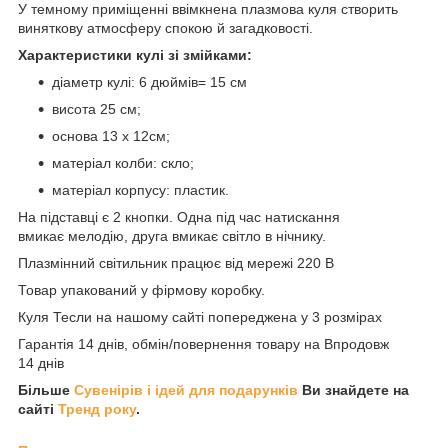
У темному приміщенні ввімкнена плазмова куля створить
виняткову атмосферу спокою й загадковості.
Характеристики кулі зі змійками:
діаметр кулі: 6 дюймів= 15 см
висота 25 см;
основа 13 х 12см;
матеріал колби: скло;
матеріал корпусу: пластик.
На підставці є 2 кнопки. Одна під час натискання
вмикає мелодію, друга вмикає світло в нічнику.
Плазмінний світильник працює від мережі 220 В
Товар упакований у фірмову коробку.
Куля Тесли на нашому сайті попереджена у 3 розмірах
Гарантія 14 днів, обмін/повернення товару на Впродовж
14 днів
Більше
Сувенірів і ідей для подарунків
Ви знайдете на
сайті
Тренд року
.