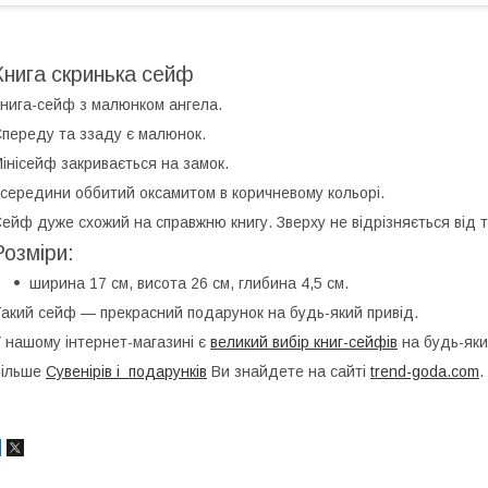
Книга скринька сейф
нига-сейф з малюнком ангела.
переду та ззаду є малюнок.
інісейф закривається на замок.
середини оббитий оксамитом в коричневому кольорі.
ейф дуже схожий на справжню книгу. Зверху не відрізняється від т
Розміри:
ширина 17 см, висота 26 см, глибина 4,5 см.
акий сейф — прекрасний подарунок на будь-який привід.
 нашому інтернет-магазині є
великий вибір книг-сейфів
на будь-яки
Більше
Сувенірів і подарунків
Ви знайдете на сайті
trend-goda.com
.