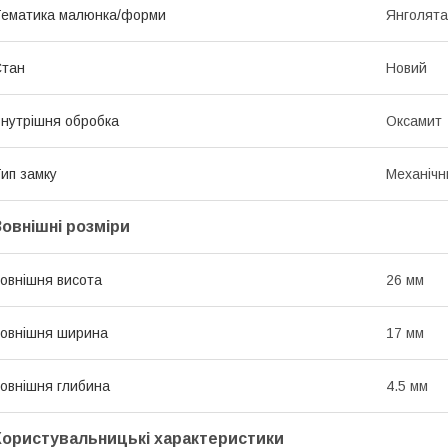
ематика малюнка/форми
Янголята
Стан
Новий
нутрішня обробка
Оксамит
ип замку
Механічн
Зовнішні розміри
овнішня висота
26 мм
овнішня ширина
17 мм
овнішня глибина
4.5 мм
Користувальницькі характеристики