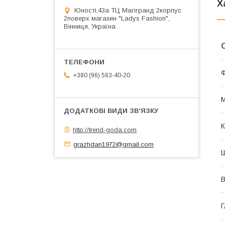
Х
Юності,43а ТЦ Магігранд 2корпус
2поверх магазин "Ladys Fashion",
Вінниця, Україна
+380 (96) 583-40-20
М
К
http://trend-goda.com
grazhdan1972@gmail.com
В
Г