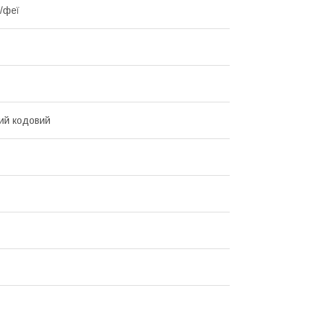
/феї
ий кодовий